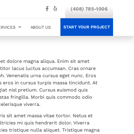
(408) 785-1006
START YOUR PROJECT
ERVICES
ABOUT US
 et dolore magna aliqua. Enim sit amet
ttitor lacus luctus accumsan. Cras ornare
bh. Venenatis urna cursus eget nunc. Eros
s eros in cursus turpis massa tincidunt. At
iat nisl pretium. Cursus euismod quis
stas fringilla. Morbi quis commodo odio
elerisque viverra.
ris sit amet massa vitae tortor. Netus et
icies mi quis hendrerit dolor. Viverra
ies tristique nulla aliquet. Tristique magna