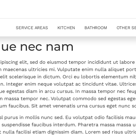
SERVICE AREAS
KITCHEN
BATHROOM
OTHER S
que nec nam
piscing elit, sed do eiusmod tempor incididunt ut labore
 maecenas ultricies mi. Vulputate enim nulla aliquet por
elit scelerisque in dictum. Orci eu lobortis elementum ni
n. Integer enim neque volutpat ac tincidunt vitae. Ultrice
que egestas diam in arcu cursus. In massa tempor nec feug
s in massa tempor nec. Volutpat commodo sed egestas ege
sum faucibus. Sit amet venenatis urna cursus eget nunc sc
l purus in mollis nunc sed. Eu volutpat odio facilisis mau
uspendisse faucibus interdum. Pharetra massa massa ultr
ulla facilisi etiam dignissim diam. Lorem sed risus ultric