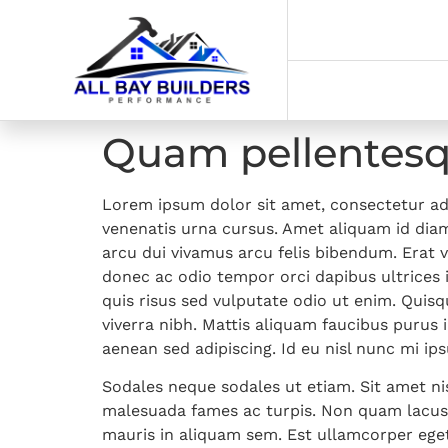
Quam pellentes
Lorem ipsum dolor sit amet, consectetur adi
venenatis urna cursus. Amet aliquam id diam
arcu dui vivamus arcu felis bibendum. Erat v
donec ac odio tempor orci dapibus ultrices i
quis risus sed vulputate odio ut enim. Quis
viverra nibh. Mattis aliquam faucibus puru
aenean sed adipiscing. Id eu nisl nunc mi ip
Sodales neque sodales ut etiam. Sit amet nis
malesuada fames ac turpis. Non quam lacus s
mauris in aliquam sem. Est ullamcorper eget n